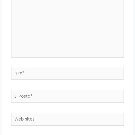
yazın..
İsim*
E-
Posta*
Web
sitesi